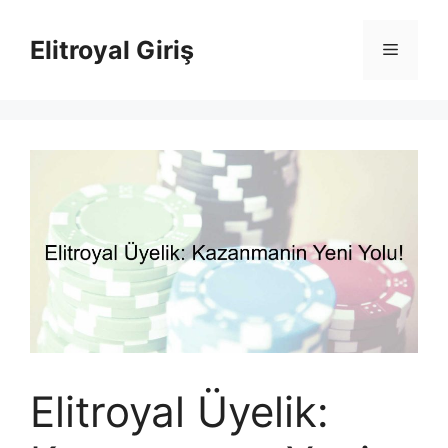
İçeriğe
atla
Elitroyal Giriş
Menü
Elitroyal Üyelik: