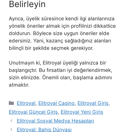
Belirleyin
Ayrıca, üyelik süresince kendi ilgi alanlarınıza
yönelik öneriler almak için profilinizi dikkatlice
doldurun. Böylece size uygun öneriler elde
edersiniz. Yani, kazanç sağladığınız alanları
bilinçli bir şekilde seçmek gerekiyor.
Unutmayın ki, Elitroyal üyeliği yalnızca bir
başlangıçtır. Bu fırsatları iyi değerlendirmek,
sizin elinizde. Önemli olan, başlama adımını
atmaktır.
Kategoriler
Elitroyal
,
Elitroyal Casino
,
Elitroyal Giriş
,
Elitroyal Güncel Giriş
,
Elitroyal Yeni Giriş
Elitroyal Sosyal Medya Hesapları
Elitroyal: Bahis Dünyası