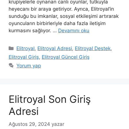
krupiyelerle oynanan canlı oyunlar, tutkuyla
heyecanı bir araya getiriyor. Ayrıca, Elitroyal’in
sunduğu bu imkanlar, sosyal etkileşimi artırarak
oyuncuların birbirleriyle daha fazla iletişim
kurmasını sağlıyor. …
Devamını oku
Kategoriler
Elitroyal
,
Elitroyal Adresi
,
Elitroyal Destek
,
Elitroyal Giriş
,
Elitroyal Güncel Giriş
Yorum yap
Elitroyal Son Giriş
Adresi
Ağustos 29, 2024
yazar