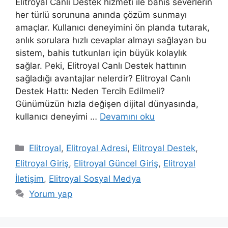
Elitroyal Canlı Destek hizmeti ile bahis severlerin
her türlü sorununa anında çözüm sunmayı
amaçlar. Kullanıcı deneyimini ön planda tutarak,
anlık sorulara hızlı cevaplar almayı sağlayan bu
sistem, bahis tutkunları için büyük kolaylık
sağlar. Peki, Elitroyal Canlı Destek hattının
sağladığı avantajlar nelerdir? Elitroyal Canlı
Destek Hattı: Neden Tercih Edilmeli?
Günümüzün hızla değişen dijital dünyasında,
kullanıcı deneyimi …
Devamını oku
Kategoriler
Elitroyal
,
Elitroyal Adresi
,
Elitroyal Destek
,
Elitroyal Giriş
,
Elitroyal Güncel Giriş
,
Elitroyal
İletişim
,
Elitroyal Sosyal Medya
Yorum yap