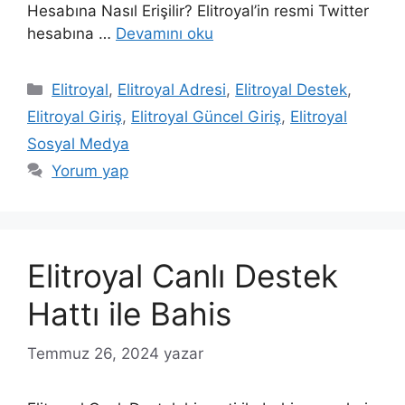
Hesabına Nasıl Erişilir? Elitroyal’in resmi Twitter
hesabına …
Devamını oku
Kategoriler
Elitroyal
,
Elitroyal Adresi
,
Elitroyal Destek
,
Elitroyal Giriş
,
Elitroyal Güncel Giriş
,
Elitroyal
Sosyal Medya
Yorum yap
Elitroyal Canlı Destek
Hattı ile Bahis
Temmuz 26, 2024
yazar