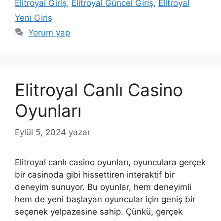
Elitroyal Giriş
,
Elitroyal Güncel Giriş
,
Elitroyal
Yeni Giriş
Yorum yap
Elitroyal Canlı Casino
Oyunları
Eylül 5, 2024
yazar
Elitroyal canlı casino oyunları, oyunculara gerçek
bir casinoda gibi hissettiren interaktif bir
deneyim sunuyor. Bu oyunlar, hem deneyimli
hem de yeni başlayan oyuncular için geniş bir
seçenek yelpazesine sahip. Çünkü, gerçek