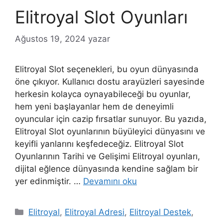
Elitroyal Slot Oyunları
Ağustos 19, 2024
yazar
Elitroyal Slot seçenekleri, bu oyun dünyasında
öne çıkıyor. Kullanıcı dostu arayüzleri sayesinde
herkesin kolayca oynayabileceği bu oyunlar,
hem yeni başlayanlar hem de deneyimli
oyuncular için cazip fırsatlar sunuyor. Bu yazıda,
Elitroyal Slot oyunlarının büyüleyici dünyasını ve
keyifli yanlarını keşfedeceğiz. Elitroyal Slot
Oyunlarının Tarihi ve Gelişimi Elitroyal oyunları,
dijital eğlence dünyasında kendine sağlam bir
yer edinmiştir. …
Devamını oku
Kategoriler
Elitroyal
,
Elitroyal Adresi
,
Elitroyal Destek
,