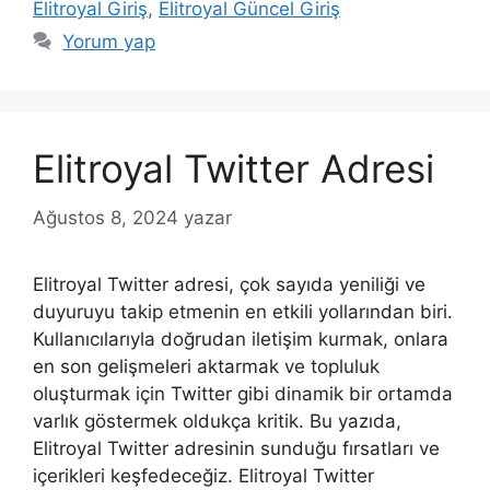
Elitroyal Giriş
,
Elitroyal Güncel Giriş
Yorum yap
Elitroyal Twitter Adresi
Ağustos 8, 2024
yazar
Elitroyal Twitter adresi, çok sayıda yeniliği ve
duyuruyu takip etmenin en etkili yollarından biri.
Kullanıcılarıyla doğrudan iletişim kurmak, onlara
en son gelişmeleri aktarmak ve topluluk
oluşturmak için Twitter gibi dinamik bir ortamda
varlık göstermek oldukça kritik. Bu yazıda,
Elitroyal Twitter adresinin sunduğu fırsatları ve
içerikleri keşfedeceğiz. Elitroyal Twitter