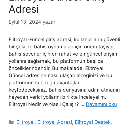
Adresi
Eylül 13, 2024
yazar
Elitroyal Güncel giriş adresi, kullanıcıların güvenli
bir şekilde bahis oynamaları için önem taşıyor.
Bahis severler için en rahat ve en güncel erişim
yollarını sağlamak, bu platformun başlıca
önceliklerindendir. Bu makalede, Elitroyal
Güncel adresine nasıl ulaşabileceğinizi ve bu
platformun sunduğu avantajları
keşfedeceksiniz. Bahis dünyasına adım atmanın
heyecan verici yollarını birlikte inceleyelim.
Elitroyal Nedir ve Nasıl Çalışır? …
Devamını oku
Kategoriler
Elitroyal
,
Elitroyal Adresi
,
Elitroyal Destek
,