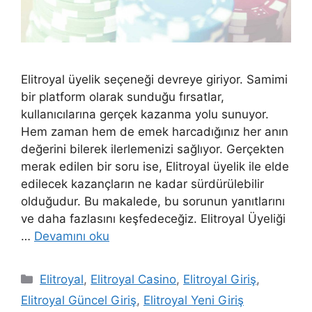
Elitroyal üyelik seçeneği devreye giriyor. Samimi
bir platform olarak sunduğu fırsatlar,
kullanıcılarına gerçek kazanma yolu sunuyor.
Hem zaman hem de emek harcadığınız her anın
değerini bilerek ilerlemenizi sağlıyor. Gerçekten
merak edilen bir soru ise, Elitroyal üyelik ile elde
edilecek kazançların ne kadar sürdürülebilir
olduğudur. Bu makalede, bu sorunun yanıtlarını
ve daha fazlasını keşfedeceğiz. Elitroyal Üyeliği
…
Devamını oku
Kategoriler
Elitroyal
,
Elitroyal Casino
,
Elitroyal Giriş
,
Elitroyal Güncel Giriş
,
Elitroyal Yeni Giriş